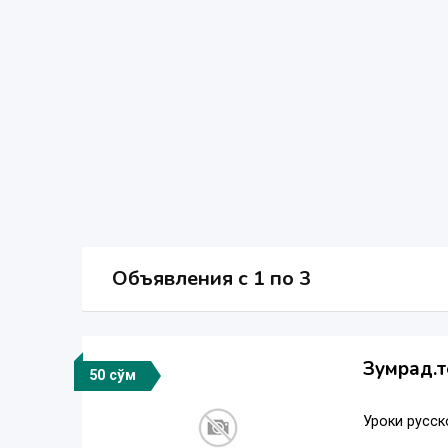
Объявления c 1 по 3
Зумрад.т
50 сўм
Уроки русск