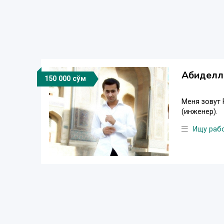
Абиделли
150 000 сўм
Меня зовут 
(инженер).
Ищу раб