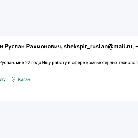
 Руслан Рахмонович, shekspir_ruslan@mail.ru
Руслан, мне 22 года.Ищу работу в сфере компьютерных техноло
оту
Каган