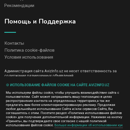
Рекомендации
Помощь и Поддержка
Контакты
Политика cookie-файлов
Условия использования
Администрация сайта AvizInfo.uz не несет ответственность за
содержание размещенных объявлений.
Мы ценим конфиденциальность наших пользователей. Мы не
передаем и не продаем личную информацию зарегистрированных
🍪 ИСПОЛЬЗОВАНИЕ ФАЙЛОВ COOKIE НА САЙТЕ AVIZINFO.UZ
пользователей AvizInfo.uz третьим лицам. Мы не отвечаем за
Мы используем файлы cookie, чтобы улучшить взаимодействие сайта с
правила конфиденциальности сайтов на которые ссылается
пользователем. Сайт может запрашивать вашу геопозицию в целях
AvizInfo.uz. На некоторых страницах нашего сайта представлена
распространения контента на определенных территориях,а так же
реклама Google Adsense Advertising Network. Чтобы узнать
предлагать вам более клиентоориентированную рекламу. Продолжая
нажмите тут
подробней о правилах конфиденциальности Google
.
любое дальнейшее использование Сайта и/или сервисов Сайта, Вы
соглашаетесь с этим. Посетите раздел «Политика использования файлов
cookie» для получения дополнительной информации. Нажимая на кнопку
«Принять», вы подтверждаете свое согласие с нашей политикой
использования файлов cookie.
Больше информации об использовании кук