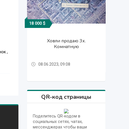
18 000 $
18 000 $
18 000 $
Ховли продаю 3х.
Ховли продаю 3х.
Ховли продаю 3х.
Комнатную
Комнатную
Комнатную
ок ,
08.06.2023, 09:08
08.06.2023, 09:08
08.06.2023, 09:08
QR-код страницы
Поделитесь QR-кодом в
социальных сетях, чатах,
мессенджерах чтобы ваши