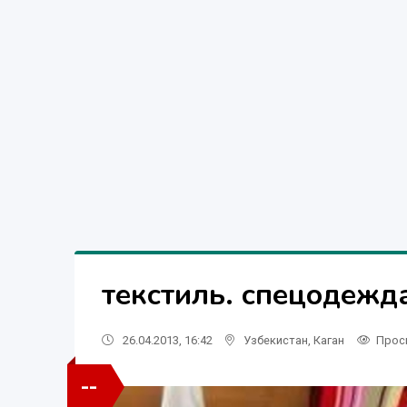
текстиль. спецодежда
26.04.2013, 16:42
Узбекистан
,
Каган
Прос
--