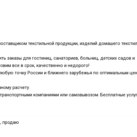
поставщиком текстильной продукции, изделий домашего текстил
ть заказы для гостиниц, санаториев, больниц, детских садов и
овим все в срок, качественно и недорого!
 любую точку России и ближнего зарубежья по оптимальным це
ному расчету.
 транспортными компаниями или самовывозом. Бесплатные услу
решения по ценам, ассортименту, а также обеспечим
ых покупателей и крупных заказчиков!
, продаю
ение спроса наших клиентов и поставляем разноплановую