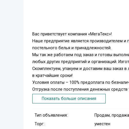
Вас приветствует компания «МегаТекс»!
Наше предприятие является производителем и 
постельного белья и принадлежностей.
Мы так же работаем под заказ и готовы выполни
любых других предприятий и организаций. Изгот
Скомплектуем, упакуем и доставим ваш заказ в
в кратчайшие сроки!
Условия оплаты – 100% предоплата по безналич
Отгрузка после поступления денежных средств
погрузки-разгрузки.
Показать больше описания
Мы поможем найти для Вас наиболее выгодные 
предоставление максимальных скидок для оптов
Тип объявления:
Продам, продажа
Все товары сертифицированы.
Торг:
уместен
Мы ориентируемся на максимальное удовлетвор