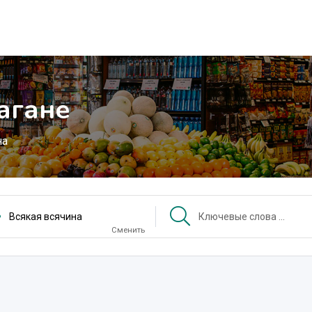
агане
на
Всякая всячина
Сменить