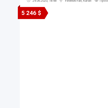
24.06.2020, 18:48
Узбекистан
,
Каган
Прос
5 246 $