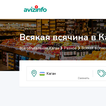
Всякая всячина в К
Всякая всячи
Все объявления Каган
Разное
Каган
Сменить