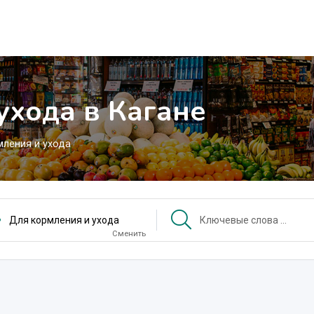
ухода в Кагане
мления и ухода
Для кормления и ухода
Сменить