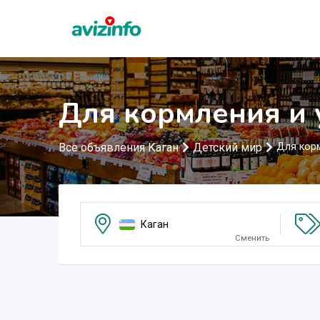
Для кормления и 
Все объявления Каган
Детский мир
Для кор
Каган
Сменить