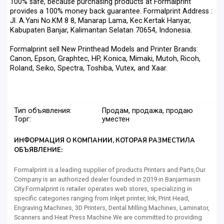
100% safe, because purchasing products at Formalprint
provides a 100% money back guarantee. Formalprint Address :
Jl. A.Yani No.KM 8 8, Manarap Lama, Kec.Kertak Hanyar,
Kabupaten Banjar, Kalimantan Selatan 70654, Indonesia.
Formalprint sell New Printhead Models and Printer Brands:
Canon, Epson, Graphtec, HP, Konica, Mimaki, Mutoh, Ricoh,
Roland, Seiko, Spectra, Toshiba, Vutex, and Xaar.
Тип объявления:
Продам, продажа, продаю
Торг:
уместен
ИНФОРМАЦИЯ О КОМПАНИИ, КОТОРАЯ РАЗМЕСТИЛА
ОБЪЯВЛЕНИЕ:
Formalprint is a leading supplier of products Printers and Parts,Our
Company is an authorized dealer founded in 2019 in Banjarmasin
City.Formalprint is retailer operates web stores, specializing in
specific categories ranging from Inkjet printer, Ink, Print Head,
Engraving Machines, 3D Printers, Dental Milling Machines, Laminator,
Scanners and Heat Press Machine.We are committed to providing