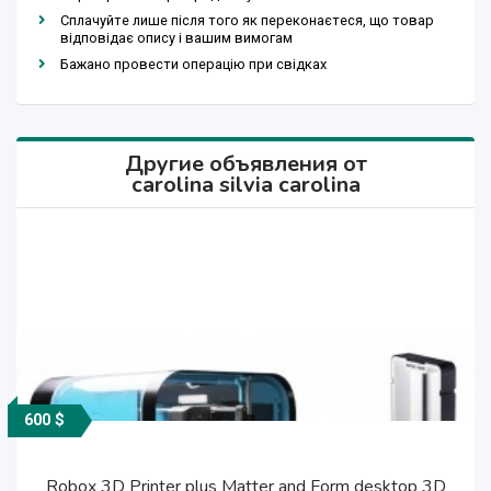
Сплачуйте лише після того як переконаєтеся, що товар
відповідає опису і вашим вимогам
Бажано провести операцію при свідках
Другие объявления от
carolina silvia carolina
600 $
3 000 $
2 400 $
1 300 $
2 300 $
3 000 $
500 $
400 $
700 $
800 $
500 $
Robox 3D Printer plus Matter and Form desktop 3D
Type A Machines Series 1 3D Printer