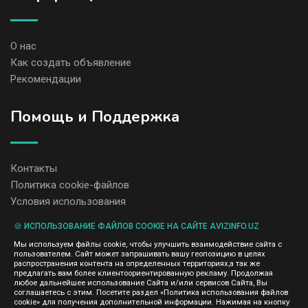
О нас
Как создать объявление
Рекомендации
Помощь и Поддержка
Контакты
Политика cookie-файлов
Условия использования
🍪 ИСПОЛЬЗОВАНИЕ ФАЙЛОВ COOKIE НА САЙТЕ AVIZINFO.UZ
Администрация сайта AvizInfo.uz не несет ответственность за
Мы используем файлы cookie, чтобы улучшить взаимодействие сайта с
содержание размещенных объявлений.
пользователем. Сайт может запрашивать вашу геопозицию в целях
Мы ценим конфиденциальность наших пользователей. Мы не
распространения контента на определенных территориях,а так же
передаем и не продаем личную информацию зарегистрированных
предлагать вам более клиентоориентированную рекламу. Продолжая
пользователей AvizInfo.uz третьим лицам. Мы не отвечаем за
любое дальнейшее использование Сайта и/или сервисов Сайта, Вы
правила конфиденциальности сайтов на которые ссылается
соглашаетесь с этим. Посетите раздел «Политика использования файлов
AvizInfo.uz. На некоторых страницах нашего сайта представлена
cookie» для получения дополнительной информации. Нажимая на кнопку