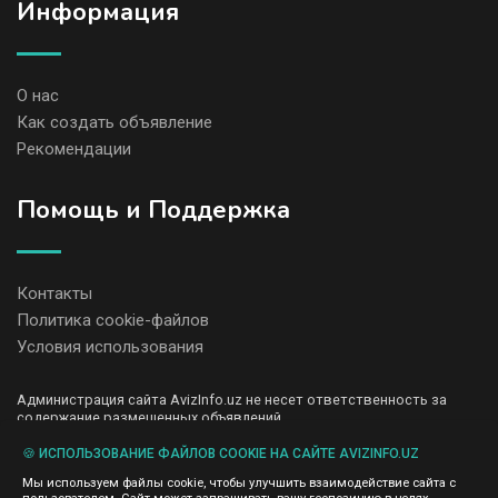
Информация
О нас
Как создать объявление
Рекомендации
Помощь и Поддержка
Контакты
Политика cookie-файлов
Условия использования
Администрация сайта AvizInfo.uz не несет ответственность за
содержание размещенных объявлений.
Мы ценим конфиденциальность наших пользователей. Мы не
передаем и не продаем личную информацию зарегистрированных
🍪 ИСПОЛЬЗОВАНИЕ ФАЙЛОВ COOKIE НА САЙТЕ AVIZINFO.UZ
пользователей AvizInfo.uz третьим лицам. Мы не отвечаем за
Мы используем файлы cookie, чтобы улучшить взаимодействие сайта с
правила конфиденциальности сайтов на которые ссылается