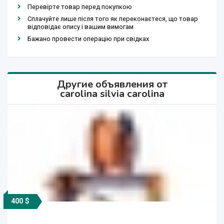
Перевірте товар перед покупкою
Сплачуйте лише після того як переконаєтеся, що товар
відповідає опису і вашим вимогам
Бажано провести операцію при свідках
Другие объявления от
carolina silvia carolina
400 $
2 400 $
1 300 $
2 300 $
2 400 $
500 $
600 $
700 $
500 $
800 $
500 $