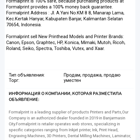
Formalprint is 100% safe, because purchasing products at
Formalprint provides a 100% money back guarantee.
Formalprint Address : Jl. A.Yani No.KM 8 8, Manarap Lama,
Kec.Kertak Hanyar, Kabupaten Banjar, Kalimantan Selatan
70654, Indonesia.
Formalprint sell New Printhead Models and Printer Brands:
Canon, Epson, Graphtec, HP, Konica, Mimaki, Mutoh, Ricoh,
Roland, Seiko, Spectra, Toshiba, Vutex, and Xaar.
Тип объявления:
Продам, продажа, продаю
Торг:
уместен
ИНФОРМАЦИЯ О КОМПАНИИ, КОТОРАЯ РАЗМЕСТИЛА
ОБЪЯВЛЕНИЕ:
Formalprint is a leading supplier of products Printers and Parts,Our
Company is an authorized dealer founded in 2019 in Banjarmasin
City.Formalprint is retailer operates web stores, specializing in
specific categories ranging from Inkjet printer, Ink, Print Head,
Engraving Machines, 3D Printers, Dental Milling Machines, Laminator,