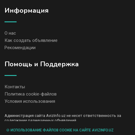
Информация
О нас
Как создать объявление
Рекомендации
Помощь и Поддержка
Контакты
Политика cookie-файлов
Условия использования
Администрация сайта AvizInfo.uz не несет ответственность за
содержание размещенных объявлений.
Мы ценим конфиденциальность наших пользователей. Мы не
передаем и не продаем личную информацию зарегистрированных
🍪 ИСПОЛЬЗОВАНИЕ ФАЙЛОВ COOKIE НА САЙТЕ AVIZINFO.UZ
пользователей AvizInfo.uz третьим лицам. Мы не отвечаем за