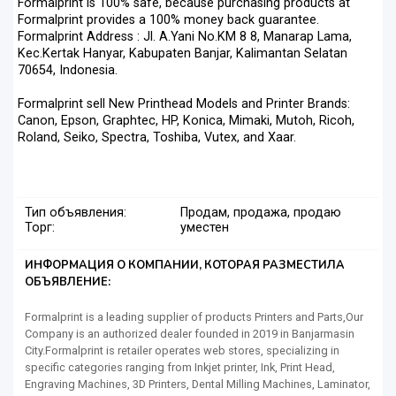
Formalprint is 100% safe, because purchasing products at
Formalprint provides a 100% money back guarantee.
Formalprint Address : Jl. A.Yani No.KM 8 8, Manarap Lama,
Kec.Kertak Hanyar, Kabupaten Banjar, Kalimantan Selatan
70654, Indonesia.
Formalprint sell New Printhead Models and Printer Brands:
Canon, Epson, Graphtec, HP, Konica, Mimaki, Mutoh, Ricoh,
Roland, Seiko, Spectra, Toshiba, Vutex, and Xaar.
Тип объявления:
Продам, продажа, продаю
Торг:
уместен
ИНФОРМАЦИЯ О КОМПАНИИ, КОТОРАЯ РАЗМЕСТИЛА
ОБЪЯВЛЕНИЕ:
Formalprint is a leading supplier of products Printers and Parts,Our
Company is an authorized dealer founded in 2019 in Banjarmasin
City.Formalprint is retailer operates web stores, specializing in
specific categories ranging from Inkjet printer, Ink, Print Head,
Engraving Machines, 3D Printers, Dental Milling Machines, Laminator,