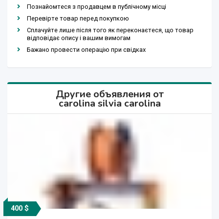
Познайомтеся з продавцем в публічному місці
Перевірте товар перед покупкою
Сплачуйте лише після того як переконаєтеся, що товар
відповідає опису і вашим вимогам
Бажано провести операцію при свідках
Другие объявления от
carolina silvia carolina
400 $
3 000 $
1 300 $
2 300 $
3 000 $
500 $
600 $
700 $
500 $
800 $
500 $