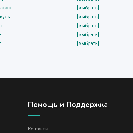
иаташ
[выбрать]
ткуль
[выбрать]
т
[выбрать]
а
[выбрать]
т
[выбрать]
Помощь и Поддержка
Контакты