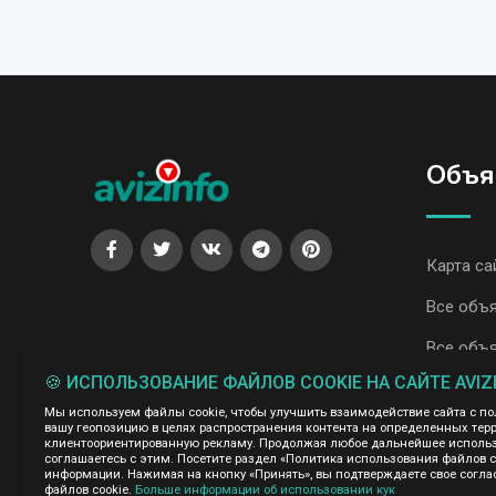
Объя
Карта са
Все объя
Все объя
🍪 ИСПОЛЬЗОВАНИЕ ФАЙЛОВ COOKIE НА САЙТЕ AVIZ
Администрация сайта AvizInfo.uz не несет ответственнос
Мы используем файлы cookie, чтобы улучшить взаимодействие сайта с п
Мы ценим конфиденциальность наших пользователей. Мы н
вашу геопозицию в целях распространения контента на определенных терр
правила конфиденциальности сайтов на которые ссылается 
клиентоориентированную рекламу. Продолжая любое дальнейшее использо
нажми
соглашаетесь с этим. Посетите раздел «Политика использования файлов 
подробней о правилах конфиденциальности Google
информации. Нажимая на кнопку «Принять», вы подтверждаете свое согла
файлов cookie.
Больше информации об использовании кук