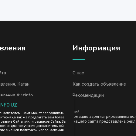
вления
Информация
йта
О нас
вления, Каган
Как создать объявление
вления AvizInfo
Рекомендации
INFO.UZ
ть за содержание размещенных объявлений.
ользователем. Сайт может запрашивать
е передаем и не продаем личную информацию зарегистрированных польз
иториях,а так же предлагать вам более
AvizInfo.uz. На некоторых страницах нашего сайта представлена рекла
вание Сайта и/или сервисов Сайта, Вы
те тут
cookie» для получения дополнительной
.
сие с нашей политикой использования