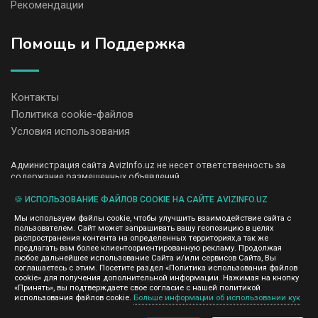
Рекомендации
Помощь и Поддержка
Контакты
Политика cookie-файлов
Условия использования
Администрация сайта AvizInfo.uz не несет ответственность за
содержание размещенных объявлений.
Мы ценим конфиденциальность наших пользователей. Мы не
передаем и не продаем личную информацию зарегистрированных
🍪 ИСПОЛЬЗОВАНИЕ ФАЙЛОВ COOKIE НА САЙТЕ AVIZINFO.UZ
пользователей AvizInfo.uz третьим лицам. Мы не отвечаем за
Мы используем файлы cookie, чтобы улучшить взаимодействие сайта с
правила конфиденциальности сайтов на которые ссылается
пользователем. Сайт может запрашивать вашу геопозицию в целях
AvizInfo.uz. На некоторых страницах нашего сайта представлена
распространения контента на определенных территориях,а так же
реклама Google Adsense Advertising Network. Чтобы узнать
предлагать вам более клиентоориентированную рекламу. Продолжая
нажмите тут
подробней о правилах конфиденциальности Google
.
любое дальнейшее использование Сайта и/или сервисов Сайта, Вы
соглашаетесь с этим. Посетите раздел «Политика использования файлов
cookie» для получения дополнительной информации. Нажимая на кнопку
«Принять», вы подтверждаете свое согласие с нашей политикой
использования файлов cookie.
Больше информации об использовании кук