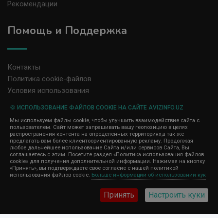
Рекомендации
Помощь и Поддержка
Контакты
Политика cookie-файлов
Условия использования
🍪 ИСПОЛЬЗОВАНИЕ ФАЙЛОВ COOKIE НА САЙТЕ AVIZINFO.UZ
Администрация сайта AvizInfo.uz не несет ответственность за
Мы используем файлы cookie, чтобы улучшить взаимодействие сайта с
содержание размещенных объявлений.
пользователем. Сайт может запрашивать вашу геопозицию в целях
Мы ценим конфиденциальность наших пользователей. Мы не
распространения контента на определенных территориях,а так же
передаем и не продаем личную информацию зарегистрированных
предлагать вам более клиентоориентированную рекламу. Продолжая
пользователей AvizInfo.uz третьим лицам. Мы не отвечаем за
любое дальнейшее использование Сайта и/или сервисов Сайта, Вы
правила конфиденциальности сайтов на которые ссылается
соглашаетесь с этим. Посетите раздел «Политика использования файлов
AvizInfo.uz. На некоторых страницах нашего сайта представлена
cookie» для получения дополнительной информации. Нажимая на кнопку
реклама Google Adsense Advertising Network. Чтобы узнать
«Принять», вы подтверждаете свое согласие с нашей политикой
нажмите тут
использования файлов cookie.
Больше информации об использовании кук
подробней о правилах конфиденциальности Google
.
Принять
Настроить куки