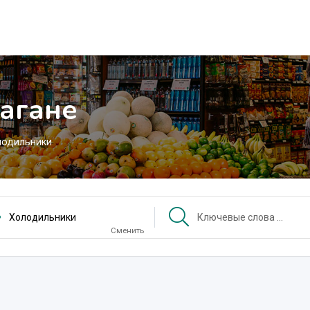
агане
лодильники
Холодильники
Сменить