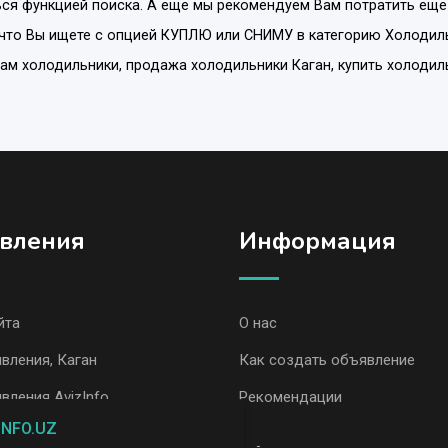
ся функцией поиска. А еще мы рекомендуем Вам потратить еще
 что Вы ищете с опцией
КУПЛЮ или СНИМУ
в категорию
Холодил
одам холодильники, продажа холодильники Каган, купить холодил
вления
Информация
йта
О нас
вления, Каган
Как создать объявление
вления AvizInfo
Рекомендации
INFO.UZ