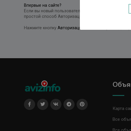
Впервые на сайте?
Если вы новый пользователь и у вас нет своего Каб
простой способ Авторизации - в одном окне вы може
Нажмите кнопку
Авторизация
чтобы получить досту
Объя
Карта са
Все объя
Все объя