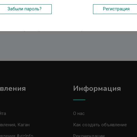
Забыли пароль?
Регистрация
инета, нет пароля для авторизации, вы можете легко его создат
те как войти в свой кабинет, так и зарегистрироваться, а так ж
п к Кабинету и получить возможность разместить объявление.
вления
Информация
йта
О нас
вления, Каган
Как создать объявление
вления AvizInfo
Рекомендации