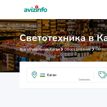
Светотехника в К
Все объявления Каган
Оборудование
Светот
Каган
Сменить