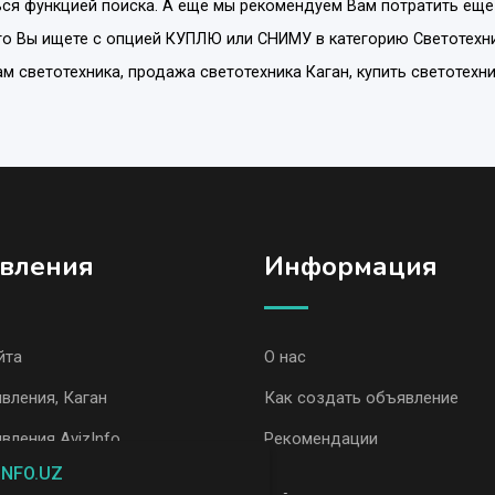
ся функцией поиска. А еще мы рекомендуем Вам потратить еще
то Вы ищете с опцией
КУПЛЮ или СНИМУ
в категорию
Светотехн
ам светотехника, продажа светотехника Каган, купить светотехн
вления
Информация
йта
О нас
вления, Каган
Как создать объявление
вления AvizInfo
Рекомендации
INFO.UZ