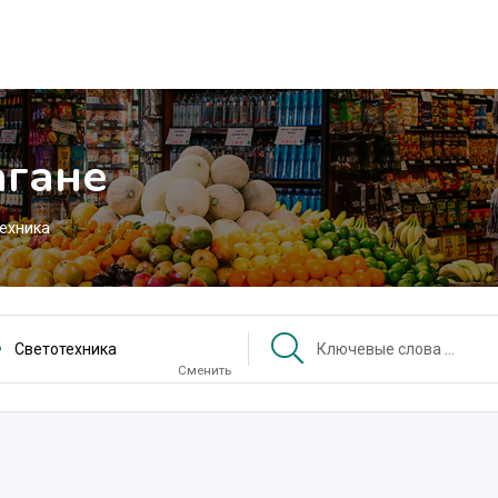
агане
ехника
Светотехника
Сменить