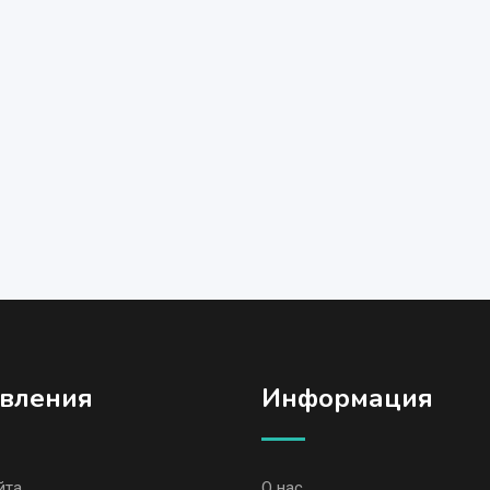
вления
Информация
йта
О нас