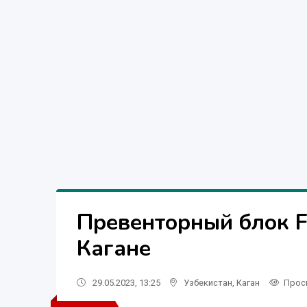
Превенторный блок F
Кагане
29.05.2023, 13:25
Узбекистан
,
Каган
Прос