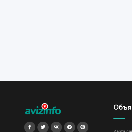
Объя
Карта са