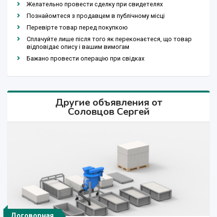
Желательно провести сделку при свидетелях
Познайомтеся з продавцем в публічному місці
Перевірте товар перед покупкою
Сплачуйте лише після того як переконаєтеся, що товар
відповідає опису і вашим вимогам
Бажано провести операцію при свідках
Другие объявления от
Соловцов Сергей
Договорная
Договорная
Договорная
Договорная
Договорная
Договорная
Договорная
Договорная
Договорная
Договорная
Договорная