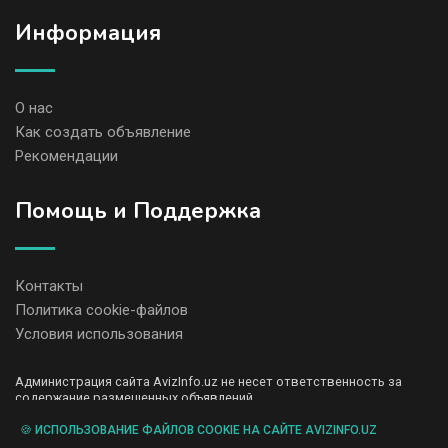
Информация
О нас
Как создать объявление
Рекомендации
Помощь и Поддержка
Контакты
Политика cookie-файлов
Условия использования
Администрация сайта AvizInfo.uz не несет ответственность за
содержание размещенных объявлений.
Мы ценим конфиденциальность наших пользователей. Мы не
передаем и не продаем личную информацию зарегистрированных
🍪 ИСПОЛЬЗОВАНИЕ ФАЙЛОВ COOKIE НА САЙТЕ AVIZINFO.UZ
пользователей AvizInfo.uz третьим лицам. Мы не отвечаем за